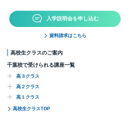
入学説明会を申し込む
資料請求はこちら
高校生クラスのご案内
千葉校で受けられる講座一覧
高３クラス
高２クラス
英語
高１クラス
数学
英語
選抜
難関
標準
高校生クラスTOP
国語
数学
英語
選抜
選抜
難関
難関
標準
標準
講座名
曜日
時間
講師
理科
国語
数学
選抜
選抜
選抜
難関
難関
難関
標準
標準
標準
講座名
講座名
曜日
曜日
時間
時間
講師
講師
18:00～