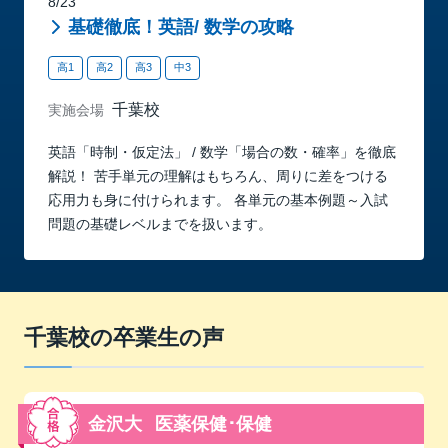
8/23
基礎徹底！英語/ 数学の攻略
高1
高2
高3
中3
千葉校
実施会場
英語「時制・仮定法」 / 数学「場合の数・確率」を徹底
解説！ 苦手単元の理解はもちろん、周りに差をつける
応用力も身に付けられます。 各単元の基本例題～入試
問題の基礎レベルまでを扱います。
千葉校の卒業生の声
金沢大
医薬保健･保健