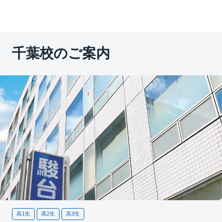
千葉校のご案内
高1生
高2生
高3生