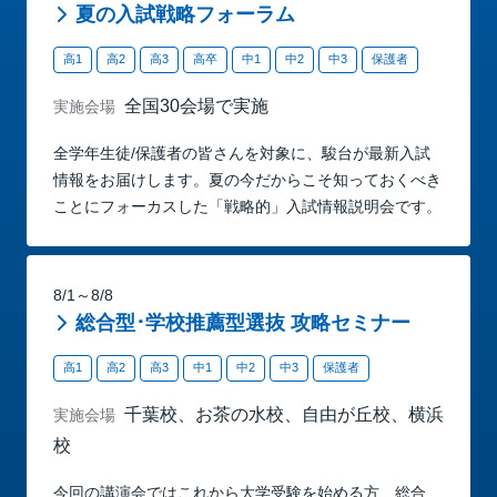
夏の入試戦略フォーラム
高1
高2
高3
高卒
中1
中2
中3
保護者
全国30会場で実施
実施会場
全学年生徒/保護者の皆さんを対象に、駿台が最新入試
情報をお届けします。夏の今だからこそ知っておくべき
ことにフォーカスした「戦略的」入試情報説明会です。
8/1～8/8
総合型･学校推薦型選抜 攻略セミナー
高1
高2
高3
中1
中2
中3
保護者
千葉校、お茶の水校、自由が丘校、横浜
実施会場
校
今回の講演会ではこれから大学受験を始める方、総合