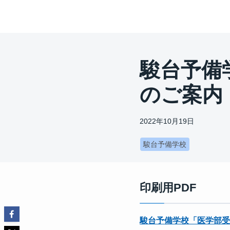
駿台予備
のご案内
2022年10月19日
駿台予備学校
印刷用PDF
駿台予備学校「医学部受験