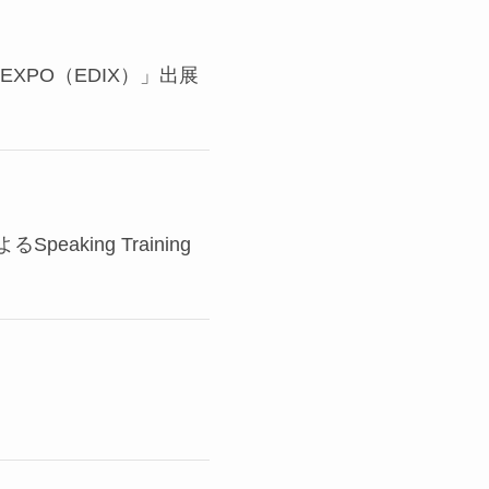
XPO（EDIX）」出展
ing Training