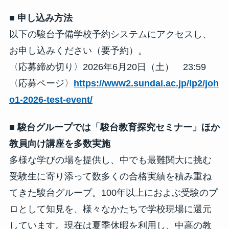
■ 申し込み方法
以下の駿台予備学校予約システムにアクセスし、
お申し込みください（要予約）。
〈応募締め切り〉2026年6月20日（土） 23:59
〈応募ページ〉
https://www2.sundai.ac.jp/lp2/joh
o1-2026-test-event/
■ 駿台グループでは「駿台教育探究セミナー」ほか
教員向け講座を多数実施
多様な学びの場を提供し、中でも最難関大に挑む
受験生に寄り添って数多くの合格実績を積み重ね
てきた駿台グループ。100年以上におよぶ受験のプ
ロとして知見を、様々なかたちで学校現場に還元
しています。現在は夏季休暇を利用し、中高の教