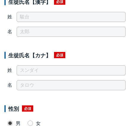
生徒氏名【漢字】
必須
姓
名
生徒氏名【カナ】
必須
姓
名
性別
必須
男
女