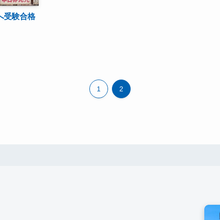
へ受験合格
1
2