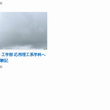
7日
 工学部 応用理工系学科へ
体験記
3日