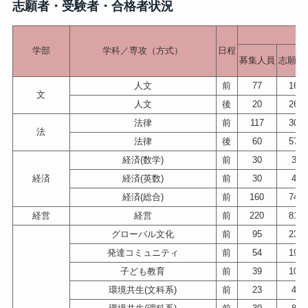
志願者・受験者・合格者状況
学部
学科／専攻（方式）
日程
募集人員
志願者
人文
前
77
168
文
人文
後
20
262
法律
前
117
303
法
法律
後
60
574
経済(数学)
前
30
36
経済
経済(英数)
前
30
41
経済(総合)
前
160
746
経営
経営
前
220
813
グローバル文化
前
95
234
発達コミュニティ
前
54
195
子ども教育
前
39
100
環境共生(文科系)
前
23
48