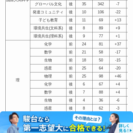
グローバル文化
後
35
342
-7
発達コミュニティ
後
10
106
-22
子ども教育
後
11
69
+13
環境共生(文科系)
後
8
89
+9
環境共生(理科系)
後
9
77
+1
化学
前
24
81
+37
数学
前
21
58
-17
生物
前
18
50
-15
惑星
前
25
64
-20
物理
前
25
98
+46
理
化学
後
6
67
+4
数学
後
7
88
+4
生物
後
4
36
-6
惑星
後
8
62
-3
物理
後
10
123
+38
応用化学
前
85
200
+24
機械工
前
88
349
+150