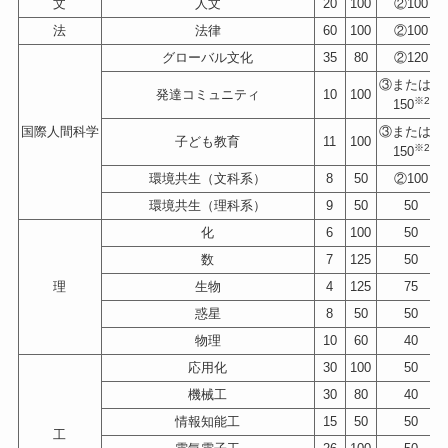
文
人文
20
100
②100
法
法律
60
100
②100
グローバル文化
35
80
②120
③または④
発達コミュニティ
10
100
※2
150
国際人間科学
③または④
子ども教育
11
100
※2
150
環境共生（文科系）
8
50
②100
環境共生（理科系）
9
50
50
化
6
100
50
数
7
125
50
理
生物
4
125
75
惑星
8
50
50
物理
10
60
40
応用化
30
100
50
機械工
30
80
40
情報知能工
15
50
50
工