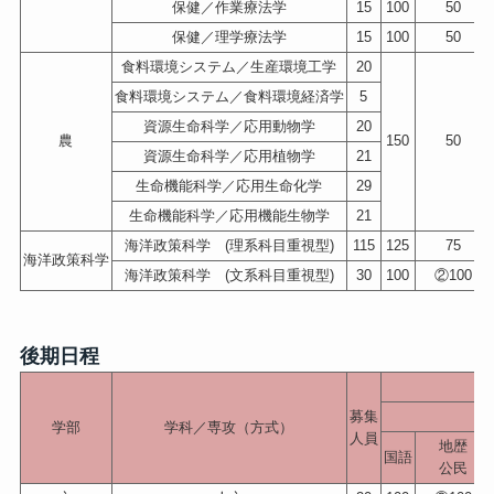
保健／作業療法学
15
100
50
保健／理学療法学
15
100
50
食料環境システム／生産環境工学
20
食料環境システム／食料環境経済学
5
資源生命科学／応用動物学
20
農
150
50
資源生命科学／応用植物学
21
生命機能科学／応用生命化学
29
生命機能科学／応用機能生物学
21
海洋政策科学 (理系科目重視型)
115
125
75
海洋政策科学
海洋政策科学 (文系科目重視型)
30
100
②100
後期日程
募集
学部
学科／専攻（方式）
人員
地歴
国語
公民