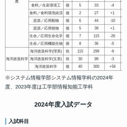
農
食料／生産環境工
後
5
33
-4
食料／食料環境経済
後
2
27
+1
資源／応用動物
後
6
44
-10
資源／応用植物
後
5
38
+1
生命／応用生命化学
後
7
115
-26
生命／応用機能生物
後
8
36
-5
海洋政策科学(理系)
前
115
299
-9
海洋政策科学
海洋政策科学(文系)
前
30
98
-3
海洋政策科学
後
40
300
+56
※システム情報学部システム情報学科の2024年
度、2023年度は工学部情報知能工学科
2024年度入試データ
入試科目