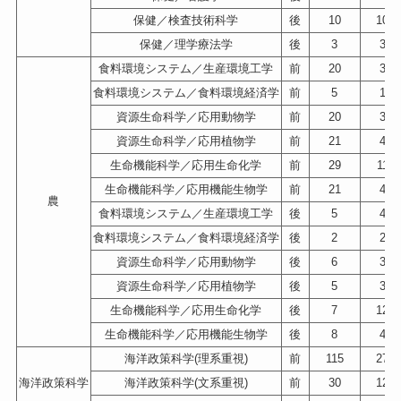
保健／検査技術科学
後
10
109
保健／理学療法学
後
3
34
食料環境システム／生産環境工学
前
20
37
食料環境システム／食料環境経済学
前
5
17
資源生命科学／応用動物学
前
20
39
資源生命科学／応用植物学
前
21
47
生命機能科学／応用生命化学
前
29
110
生命機能科学／応用機能生物学
前
21
48
農
食料環境システム／生産環境工学
後
5
48
食料環境システム／食料環境経済学
後
2
22
資源生命科学／応用動物学
後
6
33
資源生命科学／応用植物学
後
5
35
生命機能科学／応用生命化学
後
7
129
生命機能科学／応用機能生物学
後
8
41
海洋政策科学(理系重視)
前
115
276
海洋政策科学
海洋政策科学(文系重視)
前
30
124