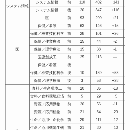
システム情報
前
110
402
+141
システム情報
システム情報
後
20
347
+116
医
前
93
299
+21
保健／看護
前
63
146
+15
保健／検査技術科学
前
28
101
+26
保健／作業療法
前
15
44
-2
医
保健／理学療法
前
15
38
-1
医療創成工
前
25
113
—
保健／看護
後
—
—
—
保健／検査技術科学
後
10
189
+58
保健／理学療法
後
3
58
+28
食料／生産環境工
前
20
36
-18
食料／食料環境経済
前
5
29
+5
資源／応用動物
前
20
56
-11
資源／応用植物
前
21
34
-29
生命／応用生命化学
前
29
111
-12
生命／応用機能生物
前
21
30
-10