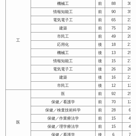
機械工
前
88
300
情報知能工
前
90
356
電気電子工
前
65
232
建築
前
75
284
市民工
前
49
202
工
応用化
後
18
216
機械工
後
13
259
情報知能工
後
15
278
電気電子工
後
26
264
建築
後
16
217
市民工
後
12
123
医
前
92
256
保健／看護学
前
70
121
保健／検査技術科学
前
28
62
保健／作業療法学
前
15
40
医
保健／理学療法学
前
15
42
保健／看護学
後
6
79