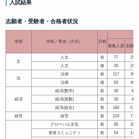
入試結果
志願者・受験者・合格者状況
学部
学科／専攻（方式）
日程
募集人員
志願者
人文
前
77
252
文
人文
後
20
295
法律
前
117
365
法
法律
後
60
464
経済(数学)
前
30
61
経済
経済(英数)
前
30
43
経済(総合)
前
160
579
経営
経営
前
220
774
グローバル文化
前
95
285
発達コミュニティ
前
54
145