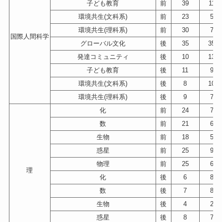
子ども教育
前
39
111
環境共生(文科系)
前
23
55
環境共生(理科系)
前
30
73
国際人間科学
グローバル文化
後
35
350
発達コミュニティ
後
10
131
子ども教育
後
11
90
環境共生(文科系)
後
8
102
環境共生(理科系)
後
9
70
化
前
24
71
数
前
21
64
生物
前
18
51
惑星
前
25
99
物理
前
25
67
理
化
後
6
84
数
後
7
87
生物
後
4
28
惑星
後
8
70