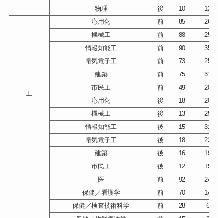
物理
後
10
121
応用化
前
85
265
機械工
前
88
257
情報知能工
前
90
354
電気電子工
前
73
257
建築
前
75
312
市民工
前
49
202
工
応用化
後
18
205
機械工
後
13
254
情報知能工
後
15
319
電気電子工
後
18
231
建築
後
16
192
市民工
後
12
155
医
前
92
247
保健／看護学
前
70
146
保健／検査技術科学
前
28
66