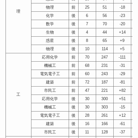
物理
前
25
51
-18
理
化学
後
6
56
-23
数学
後
7
70
-20
生物
後
4
44
+14
惑星
後
8
65
+9
物理
後
10
114
+5
応用化学
前
70
247
-111
機械工
前
68
231
-31
電気電子工
前
60
243
-29
建築
前
72
187
-81
市民工
前
47
221
+82
工
応用化学
後
30
300
+51
機械工
後
30
303
-15
電気電子工
後
28
261
+12
建築
後
16
166
-61
市民工
後
11
128
-37