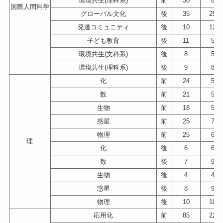
環境共生(理科系)
前
30
85
国際人間科学
グローバル文化
後
35
257
発達コミュニティ
後
10
123
子ども教育
後
11
55
環境共生(文科系)
後
8
54
環境共生(理科系)
後
9
88
化
前
24
51
数
前
21
54
生物
前
18
58
惑星
前
25
75
物理
前
25
61
理
化
後
6
63
数
後
7
94
生物
後
4
45
惑星
後
8
90
物理
後
10
108
応用化
前
85
224