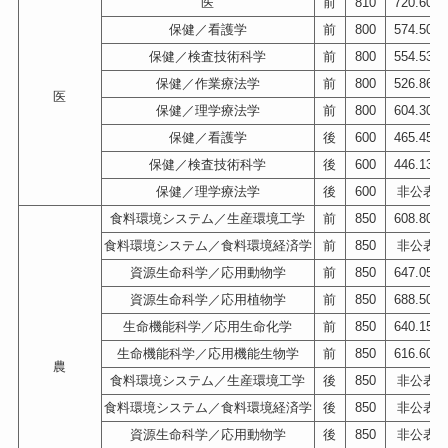
医
前
810
720.600
保健／看護学
前
800
574.500
保健／検査技術科学
前
800
554.533
保健／作業療法学
前
800
526.866
医
保健／理学療法学
前
800
604.300
保健／看護学
後
600
465.450
保健／検査技術科学
後
600
446.133
保健／理学療法学
後
600
非公表
食料環境システム／生産環境工学
前
850
608.800
食料環境システム／食料環境経済学
前
850
非公表
資源生命科学／応用動物学
前
850
647.050
資源生命科学／応用植物学
前
850
688.500
生命機能科学／応用生命化学
前
850
640.150
生命機能科学／応用機能生物学
前
850
616.600
農
食料環境システム／生産環境工学
後
850
非公表
食料環境システム／食料環境経済学
後
850
非公表
資源生命科学／応用動物学
後
850
非公表