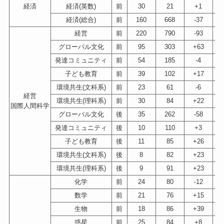
経済
経済(英数)
前
30
21
+1
経済(総合)
前
160
668
-37
経営
前
220
790
-93
グローバル文化
前
95
303
+63
発達コミュニティ
前
54
185
-4
子ども教育
前
39
102
+17
環境共生(文科系)
前
23
61
-6
経営
環境共生(理科系)
前
30
84
+22
国際人間科学
グローバル文化
後
35
262
-58
発達コミュニティ
後
10
110
+3
子ども教育
後
11
85
+26
環境共生(文科系)
後
8
82
+23
環境共生(理科系)
後
9
91
+23
化学
前
24
80
-12
数学
前
21
76
+15
生物
前
18
86
+39
惑星
前
25
84
+8