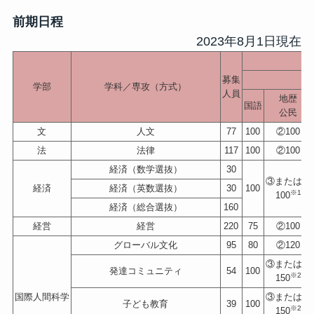
前期日程
2023年8月1日現在
募集
学部
学科／専攻（方式）
人員
地歴
国語
公民
文
人文
77
100
②100
法
法律
117
100
②100
経済（数学選抜）
30
③または④
経済
経済（英数選抜）
30
100
※1
100
経済（総合選抜）
160
経営
経営
220
75
②100
グローバル文化
95
80
②120
③または④
発達コミュニティ
54
100
※2
150
国際人間科学
③または④
子ども教育
39
100
※2
150