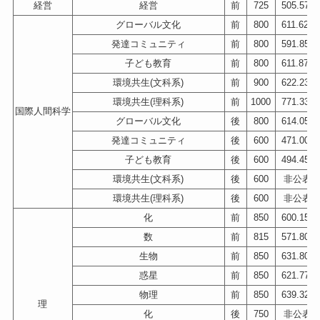
経営
経営
前
725
505.575
グローバル文化
前
800
611.623
発達コミュニティ
前
800
591.850
子ども教育
前
800
611.875
環境共生(文科系)
前
900
622.233
環境共生(理科系)
前
1000
771.333
国際人間科学
グローバル文化
後
800
614.050
発達コミュニティ
後
600
471.000
子ども教育
後
600
494.450
環境共生(文科系)
後
600
非公表
環境共生(理科系)
後
600
非公表
化
前
850
600.150
数
前
815
571.800
生物
前
850
631.800
惑星
前
850
621.775
物理
前
850
639.325
理
化
後
750
非公表