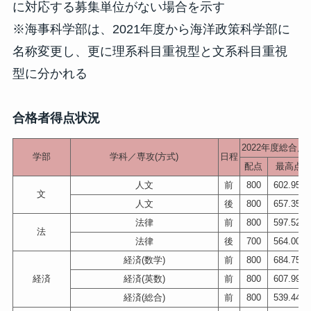
に対応する募集単位がない場合を示す
※海事科学部は、2021年度から海洋政策科学部に
名称変更し、更に理系科目重視型と文系科目重視
型に分かれる
合格者得点状況
2022年度総合点
学部
学科／専攻(方式)
日程
配点
最高点
人文
前
800
602.950
文
人文
後
800
657.350
法律
前
800
597.525
法
法律
後
700
564.000
経済(数学)
前
800
684.758
経済
経済(英数)
前
800
607.991
経済(総合)
前
800
539.441