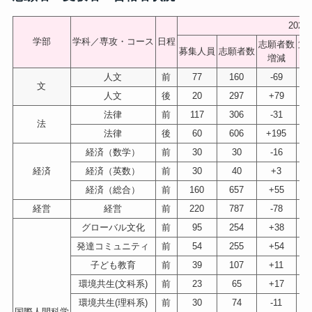
202
学部
学科／専攻・コース
日程
志願者数
第
募集人員
志願者数
増減
不
人文
前
77
160
-69
文
人文
後
20
297
+79
法律
前
117
306
-31
法
法律
後
60
606
+195
経済（数学）
前
30
30
-16
経済
経済（英数）
前
30
40
+3
経済（総合）
前
160
657
+55
経営
経営
前
220
787
-78
グローバル文化
前
95
254
+38
発達コミュニティ
前
54
255
+54
子ども教育
前
39
107
+11
環境共生(文科系)
前
23
65
+17
環境共生(理科系)
前
30
74
-11
国際人間科学