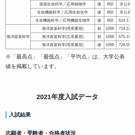
資源生命科学／応用植物学
後
850
非公表
生命機能科学／応用生命化学
後
850
非公表
生命機能科学／応用機能生物学
後
850
614.175
海洋政策科学(理系重視)
前
1000
719.225
海洋政策科学
海洋政策科学(文系重視)
前
1000
675.375
海洋政策科学(理系重視)
後
1000
728.550
※「最高点」「最低点」「平均点」は、大学公表
値を掲載しています。
2021年度入試データ
入試結果
志願者・受験者・合格者状況