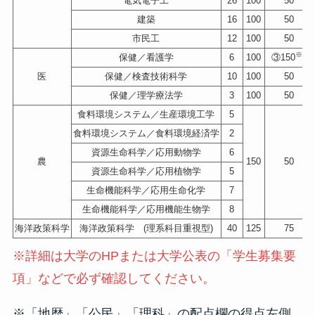
電気電子工
26
100
50
建築
16
100
50
市民工
12
100
50
※3
保健／看護学
6
100
③150
医
保健／検査技術科学
10
100
50
保健／理学療法学
3
100
50
食料環境システム／生産環境工学
5
食料環境システム／食料環境経済学
2
資源生命科学／応用動物学
6
農
150
50
資源生命科学／応用植物学
5
生命機能科学／応用生命化学
7
生命機能科学／応用機能生物学
8
海洋政策科学
海洋政策科学 (理系科目重視型)
40
125
75
※詳細は大学のHPまたは大学公表の「学生募集要
項」などで必ず確認してください。
※「地歴」「公民」「理科」の配点欄の得点左側