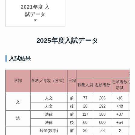
2021年度 入
試データ
2025年度入試データ
入試結果
2
学部
学科／専攻（方式）
日程
志願者数
第
募集人員
志願者数
増減
不
人文
前
77
206
-18
文
人文
後
20
292
+48
法律
前
117
388
+37
法
法律
後
60
600
+54
経済(数学)
前
30
28
-2