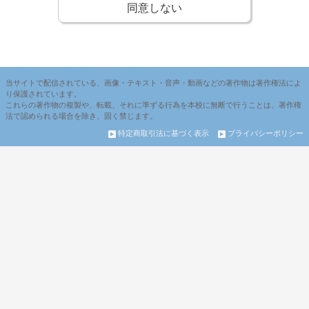
第２条（本会員による情報の提供）
同意しない
１ 本会員は、本サービスを利用するために必要な個人の情
報（「住所、氏名、高校名、学年、性別、電子メールアドレ
ス等」により特定の個人を識別できる情報）を登録しなけれ
ばなりません。
２ 本会員は、前項の登録事項に変更（修正）が生じた場合
当サイトで配信されている、画像・テキスト・音声・動画などの著作物は著作権法によ
には、マイページの設定において、速やかに変更をしなけれ
り保護されています。
これらの著作物の複製や、転載、それに準ずる行為を本校に無断で行うことは、著作権
ばなりません。
法で認められる場合を除き、固く禁じます。
３ 本校は、本会員からの申出に応じて、本会員の登録事項
特定商取引法に基づく表示
プライバシーポリシー
を変更（修正）することができます。
第３条（ＩＤ、パスワードについて）
１ 本会員は、電子メールアドレスを「ID」として登録し、
「パスワード」を自ら設定する必要があります。
２ 本会員は、同一個人が複数の「ID」を持つことはできま
せん。
３ 本会員は、「ID」「パスワード」を自らの責任で保管し
なければなりません。
４ 本会員は、第三者への「ID」「パスワード」の譲渡・貸
与を一切禁止します。