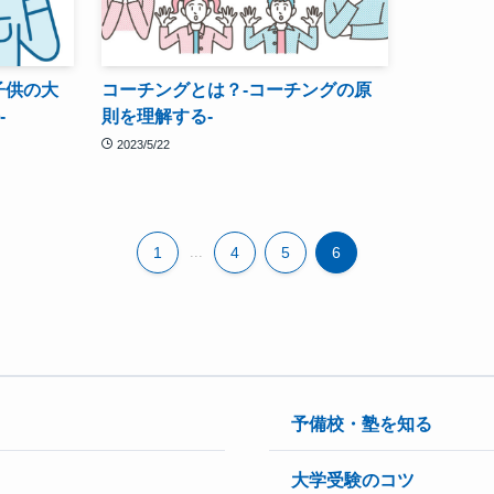
子供の大
コーチングとは？-コーチングの原
-
則を理解する-
2023/5/22
1
...
4
5
6
予備校・塾を知る
大学受験のコツ