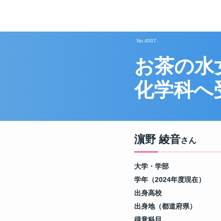
No.4007
お茶の水
化学科へ
濵野 綾音
さん
大学・学部
学年（2024年度現在）
出身高校
出身地（都道府県）
得意科目