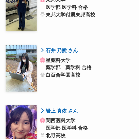
医学部 医学科 合格
東邦大学付属東邦高校
石井 乃愛 さん
星薬科大学
薬学部 薬学科 合格
白百合学園高校
岩上 真依 さん
関西医科大学
医学部 医学科 合格
北野高校