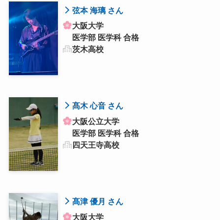
弦本 海璃 さん
大阪大学
医学部 医学科 合格
茨木高校
髙木 心音 さん
大阪公立大学
医学部 医学科 合格
四天王寺高校
髙津 優月 さん
大阪大学