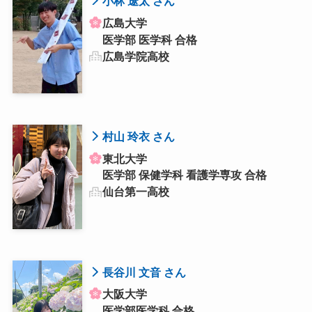
小林 遼太 さん
広島大学
医学部 医学科 合格
広島学院高校
村山 玲衣 さん
東北大学
医学部 保健学科 看護学専攻 合格
仙台第一高校
長谷川 文音 さん
大阪大学
医学部医学科 合格