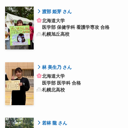
渡部 姫芽 さん
北海道大学
医学部 保健学科 看護学専攻 合格
札幌旭丘高校
林 美生乃 さん
北海道大学
医学部 医学科 合格
札幌北高校
若林 龍 さん