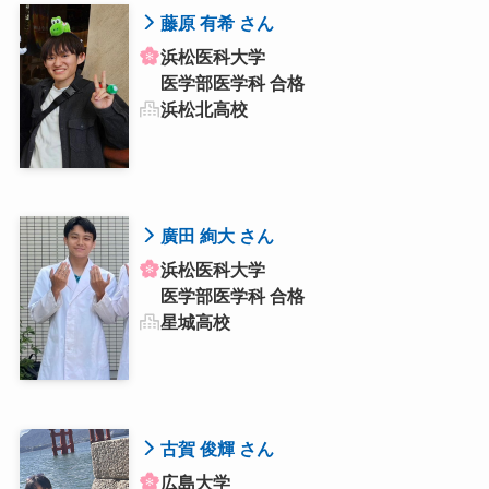
藤原 有希 さん
浜松医科大学
医学部医学科 合格
浜松北高校
廣田 絢大 さん
浜松医科大学
医学部医学科 合格
星城高校
古賀 俊輝 さん
広島大学