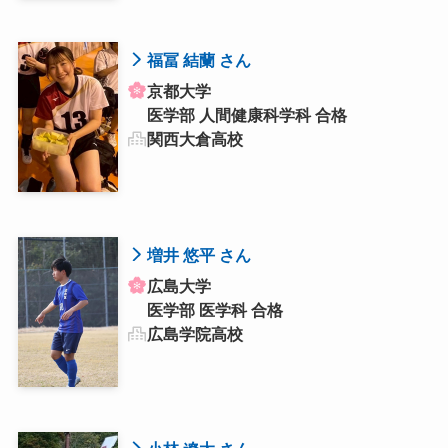
福冨 結蘭 さん
京都大学
医学部 人間健康科学科 合格
関西大倉高校
増井 悠平 さん
広島大学
医学部 医学科 合格
広島学院高校