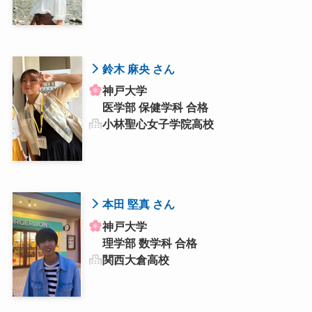
鈴木 麻央 さん
神戸大学
医学部 保健学科 合格
小林聖心女子学院高校
本田 堅真 さん
神戸大学
理学部 数学科 合格
関西大倉高校