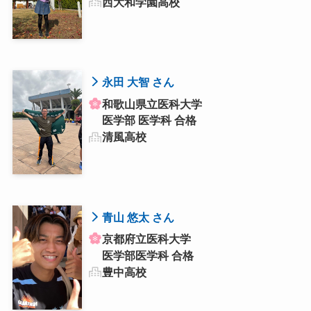
西大和学園高校
永田 大智 さん
和歌山県立医科大学
医学部 医学科 合格
清風高校
青山 悠太 さん
京都府立医科大学
医学部医学科 合格
豊中高校