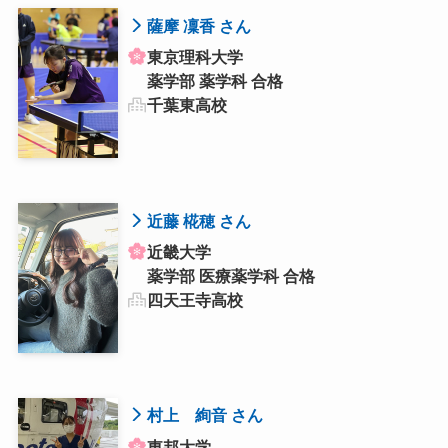
薩摩 凜香 さん
東京理科大学
薬学部 薬学科 合格
千葉東高校
近藤 椛穂 さん
近畿大学
薬学部 医療薬学科 合格
四天王寺高校
村上 絢音 さん
東邦大学