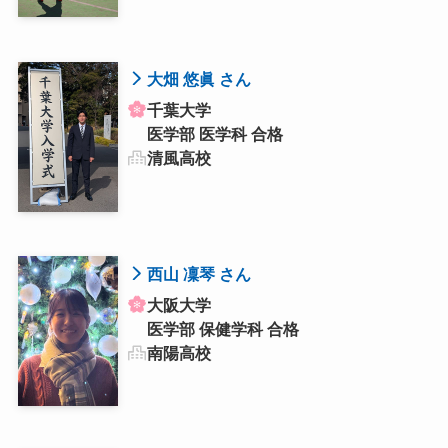
大畑 悠眞 さん
千葉大学
医学部 医学科 合格
清風高校
西山 凜琴 さん
大阪大学
医学部 保健学科 合格
南陽高校