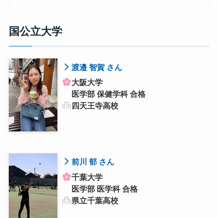
国公立大学
渡邉 智賀 さん
大阪大学
医学部 保健学科 合格
四天王寺高校
前川 郁 さん
千葉大学
医学部 医学科 合格
県立千葉高校