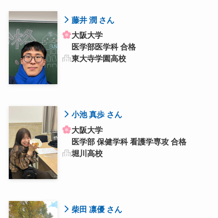
藤井 潤 さん
大阪大学
医学部医学科 合格
東大寺学園高校
小池 真歩 さん
大阪大学
医学部 保健学科 看護学専攻 合格
堀川高校
柴田 凛優 さん