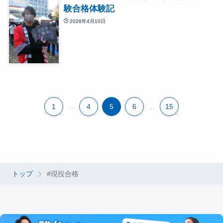
験合格体験記
2026年4月10日
1
...
4
5
6
...
15
トップ
#現役合格