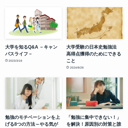
大学を知るQ&A －キャン
大学受験の日本史勉強法
パスライフ－
高得点獲得のためにできる
こと
2023/3/16
2024/9/26
勉強のモチベーションを上
「勉強に集中できない！」
げる8つの方法～やる気が
を解決！原因別の対策と誰