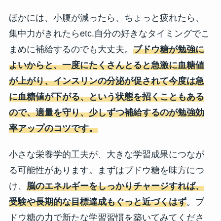
ほかには、小腹が減ったら、ちょっと疲れたら、
集中力がきれたらetc.自分の好きなタイミングでこ
まめに補給するのでも大丈夫。
ブドウ糖が勉強に
よいからと、一度にたくさんとると急激に血糖値
が上がり、インスリンの分泌が促されて今度は急
に血糖値が下がる、という状態を招くこともある
ので、適量を守り、少しずつ補給するのが勉強効
率アップのコツです。
小さな栄養学的工夫が、大きな学習成果につなが
る可能性があります。まずはブドウ糖を味方につ
け、
脳のエネルギーをしっかりチャージすれば、
受験や長期的な目標達成もぐっと近づくはず
。ブ
ドウ糖の力で新たな学習習慣を築いてみてくださ