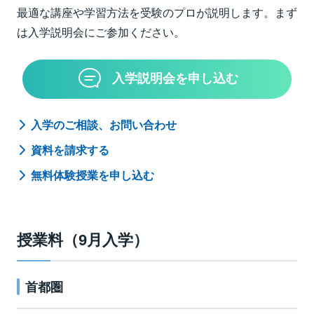
最適な講座や学習方法を受験のプロが説明します。まず
いた資料型総合問題も扱っていきます。文系ばかりでな
は入学説明会にご参加ください。
く、理系の大学入学共通テストの対策にもなる講座で
す。
入学説明会を申し込む
＜古文＞
大学入学共通テストでも難関私立大でも、まずは本文を
入学のご相談、お問い合わせ
解釈できなければ設問に答えられません。文法・語彙・
資料を請求する
語法・古典常識などの古文読解に必要な知識と技術を基
礎から講義します。「古文が苦手」という人を対象に、
無料体験授業を申し込む
まず総合的な基礎力を養成し、〈記述式〉や〈マーク
式〉設問対策の実戦力を培います。
授業料（9月入学）
首都圏