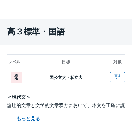
高３標準・国語
レベル
目標
対象
標
高３
国公立大・私立大
生
準
＜現代文＞
論理的文章と文学的文章双方において、本文を正確に読
み取る正統的な読解力を養成するとともに、選択式およ
び記述式の設問の解法を講義します。また、大学入学共
通テストに向けて、実用的文章やグラフなどの図表を用