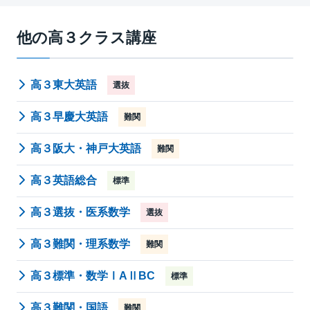
他の高３クラス講座
高３東大英語
選抜
高３早慶大英語
難関
高３阪大・神戸大英語
難関
高３英語総合
標準
高３選抜・医系数学
選抜
高３難関・理系数学
難関
高３標準・数学ⅠAⅡBC
標準
高３難関・国語
難関