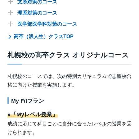
木
選抜・英語(東大添削プラス)
斎藤
講座名
講座名
講座名
文系対策のコース
曜日
曜日
曜日
時間
時間
時間
講師
講師
講師
18:00～
18:00～
18:00～
田代･松本･
20:50
金
月
月
北大国語(現古漢)
選抜・数学BⅢC
選抜・英語
木暮
大澤
選抜
選抜
選抜
難関
難関
難関
20:50
20:50
20:50
標準
標準
標準
福田
18:00～
18:00～
木
木
北大数学ⅠＡⅡＢⅢＣ
選抜・英語(東大添削プラス)
小野
池田
講座名
講座名
講座名
理系対策のコース
曜日
曜日
曜日
時間
時間
時間
講師
講師
講師
18:00～
19:00～
18:00～
国公立対策
20:50
20:50
18:00～
月
金
木
難関・物理
標準・現代文
選抜・数学ⅠＡⅡＢＣ
岡部
田代
木暮
月
北大英語
木村
20:50
19:50
20:50
18:00～
18:00～
18:00～
20:50
水
月
月
難関・現代文
難関・数学ⅠＡⅡＢＣ
選抜・英語(東大添削プラス)
多田
髙橋(晃)
大澤
講座名
講座名
講座名
医学部医学科対策のコース
曜日
曜日
曜日
時間
時間
時間
講師
講師
講師
18:00～
18:00～
19:00～
国公立対策
EX東大文系/演習
19:20
20:50
20:50
18:00～
18:00～
木
火
金
医系論文
難関・化学
標準・現代文
松田
三木
田代
土
水
北大数学ⅠＡⅡＢⅢＣ
難関・英語
木暮
池田
19:50
20:50
19:50
18:00～
20:00～
18:00～
20:50
20:50
18:00～
火
金
金
難関・化学
標準・古文
難関・数学ⅠＡⅡ
景安
松本
谷
金
18:00～
18:00～
18:00～
北大英語
池田
国公立対策
EX東大理系/演習
高卒（浪人生）クラスTOP
20:50
20:50
20:50
19:30～
18:00～
18:00～
火
火
火
情報Ⅰ演習
My Fit ICT演習
My Fit ICT演習
－
－
－
20:50
EX京大文系/演習
水
月
水
難関・古文
難関・数学ⅡＢⅢＣ
難関・英語
朝倉
谷
木村
19:50
19:50
19:50
20:00～
20:50
20:50
20:50
14:30～
18:00～
金
標準・古文
松本
土
木
難関・数学ⅠＡⅡＢＣ
標準・英語
髙橋(晃)
木村
EX北大医系
20:50
18:00～
19:00～
17:20
19:50
EX京大理系/演習
18:00～
木
金
特急生物
標準・国語(現古)
朝霞
田代･松本
金
18:00～
札幌校の高卒クラス オリジナルコース
難関・英語
EX北大文系
池田
19:50
20:50
18:00～
18:00～
火
My Fit ICT演習
－
20:50
水
土
難関・国語(現古)
標準・数学ⅠＡⅡＢＣ
多田･朝倉
髙橋(晃)
19:50
19:00～
20:50
19:50
EX国公立大医系/演習
18:00～
金
標準・国語(現古)
田代･松本
木
難関・数学ⅠＡⅡＢⅢＣ
EX北大理系
小野
20:50
EX一橋大/演習
20:50
18:00～
土
難関・英語
池田
18:00～
田代･松本･
20:50
金
札幌校のコースでは、次の特別カリキュラムで志望校合
難関・国語(現古漢)
北医・札医・旭医
EX東京科学大（理工学系）
20:50
福田
18:00～
東大文系
水
標準・理系数学
髙橋(晃)
格に向けた授業を実施します。
20:50
18:00～
火
英語総合
木村
国公立大医系
18:00～
松本･福田･
20:50
東大理系
金
共通テスト国語(現古漢)
京大文系
20:50
田代
18:00～
水
My Fitプラン
標準・数学ⅠＡⅡＢＣ
髙橋(晃)
19:50
18:00～
国公立大医系プレミアムサポート
月
北大英語演習プラス
木村
京大理系
20:50
北大文系
●「Myレベル授業」
北大数学ⅠＡⅡＢⅢC演習プ
18:00～
土
木暮
ラス
20:50
北大理系
成績に応じて科目ごとに自分に合ったレベルの授業を受
私立対策
一橋大
けられます。
北大数学ⅠＡⅡＢＣ演習プ
18:00～
私立大医系
木
谷
東京科学大（理工学系）
ラス
20:50