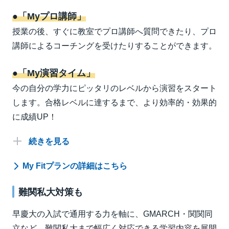
難関国公立大文系
●「Myプロ講師」
私立大医系プレミアムサポート
難関国公立大理系
国公立大文系プレミアムサポート
授業の後、すぐに教室でプロ講師へ質問できたり、プロ
国公立大理系プレミアムサポート
講師によるコーチングを受けたりすることができます。
私立対策
●「My演習タイム」
私立対策
早慶大文系
今の自分の学力にピッタリのレベルから演習をスタート
早慶大理系
私立大文系プレミアムサポート
します。合格レベルに達するまで、より効率的・効果的
私立大理系プレミアムサポート
に成績UP！
続きを見る
My Fitプランの詳細はこちら
難関私大対策も
早慶大の入試で通用する力を軸に、GMARCH・関関同
立など、難関私大まで幅広く対応できる学習内容を展開