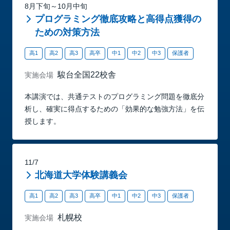
8月下旬～10月中旬
プログラミング徹底攻略と高得点獲得の
ための対策方法
高1
高2
高3
高卒
中1
中2
中3
保護者
駿台全国22校舎
実施会場
本講演では、共通テストのプログラミング問題を徹底分
析し、確実に得点するための「効果的な勉強方法」を伝
授します。
11/7
北海道大学体験講義会
高1
高2
高3
高卒
中1
中2
中3
保護者
札幌校
実施会場