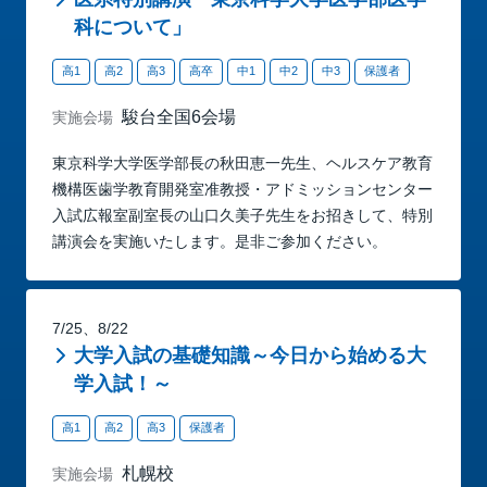
科について」
高1
高2
高3
高卒
中1
中2
中3
保護者
駿台全国6会場
実施会場
東京科学大学医学部長の秋田恵一先生、ヘルスケア教育
機構医歯学教育開発室准教授・アドミッションセンター
入試広報室副室長の山口久美子先生をお招きして、特別
講演会を実施いたします。是非ご参加ください。
7/25、8/22
大学入試の基礎知識～今日から始める大
学入試！～
高1
高2
高3
保護者
札幌校
実施会場