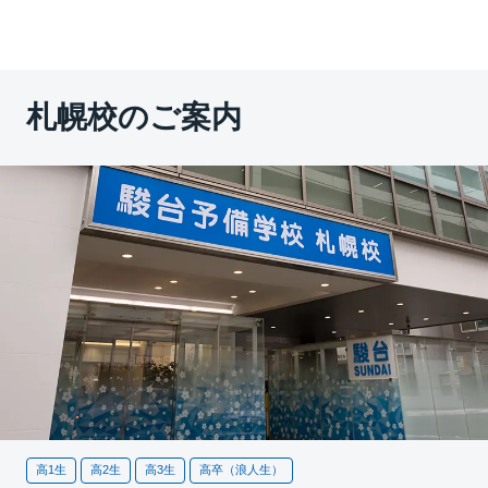
札幌校のご案内
高1生
高2生
高3生
高卒（浪人生）