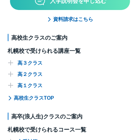
入学説明会を申し込む
資料請求はこちら
高校生クラスのご案内
札幌校で受けられる講座一覧
高３クラス
高２クラス
英語
高１クラス
数学
英語
選抜
難関
標準
高校生クラスTOP
国語
数学
英語
選抜
選抜
難関
難関
標準
標準
講座名
曜日
時間
講師
理科
国語
数学
選抜
選抜
選抜
難関
難関
難関
標準
標準
標準
高卒(浪人生)クラスのご案内
講座名
講座名
曜日
曜日
時間
時間
講師
講師
18:00～
地歴
理科
国語
木
選抜・英語
斎藤
選抜
選抜
選抜
難関
難関
難関
20:50
標準
標準
標準
札幌校で受けられるコース一覧
講座名
講座名
講座名
曜日
曜日
曜日
時間
時間
時間
講師
講師
講師
18:00～
18:00～
情報・ICT
情報・ICT
情報・ICT
水
木
選抜・数学ⅢＣ
選抜・英語
髙瀬
池田
選抜
選抜
選抜
難関
難関
難関
20:50
20:50
標準
標準
標準
18:00～