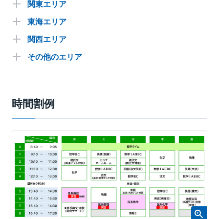
関東エリア
東海エリア
市谷校舎
池袋校
関西エリア
名古屋校
立川校
大宮校
その他のエリア
京都校
大阪校
津田沼校
柏校
札幌校
仙台校
大阪南校
上本町校
横浜校２号館
時間割例
広島校
福岡校
神戸校