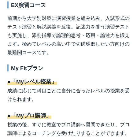
阪大文系
EX演習コース
京大医系
神戸大理系
神戸大文系
前期から大学別対策に演習授業を組み込み、入試形式の
阪大医系
難関国公立大理系
テスト演習と解説講義を反復。記述力を養う演習テスト
難関国公立大文系
も実施し、添削指導で論理的思考・応用・論述力を鍛え
国公立大医系
国公立大理系プレミアムサポート
国公立大文系プレミアムサポート
ます。極めてレベルの高い中で切磋琢磨したい方向けの
国公立大医系プレミアムサポート
最難関コースです。
私立対策
私立対策
My Fitプラン
私立対策
私立大理系プレミアムサポート
EX早慶大文系/演習
●「Myレベル授業」
私立大医系
関関同立文系プレミアムサポート
成績に応じて科目ごとに自分に合ったレベルの授業を受
私立大医系プレミアムサポート
けられます。
私立大文系プレミアムサポート
●「Myプロ講師」
授業の後、すぐに教室でプロ講師へ質問できたり、プロ
講師によるコーチングを受けたりすることができます。