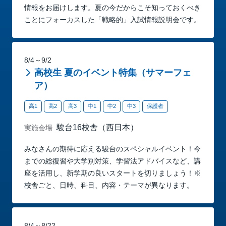
情報をお届けします。夏の今だからこそ知っておくべき
ことにフォーカスした「戦略的」入試情報説明会です。
8/4～9/2
高校生 夏のイベント特集（サマーフェ
ア）
高1
高2
高3
中1
中2
中3
保護者
駿台16校舎（西日本）
実施会場
みなさんの期待に応える駿台のスペシャルイベント！今
までの総復習や大学別対策、学習法アドバイスなど、講
座を活用し、新学期の良いスタートを切りましょう！※
校舎ごと、日時、科目、内容・テーマが異なります。
8/4～8/22