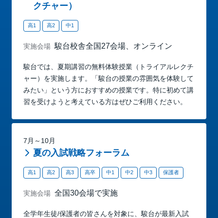
クチャー）
高1
高2
中1
駿台校舎全国27会場、オンライン
実施会場
駿台では、夏期講習の無料体験授業（トライアルレクチ
ャー）を実施します。「駿台の授業の雰囲気を体験して
みたい」という方におすすめの授業です。特に初めて講
習を受けようと考えている方はぜひご利用ください。
7月～10月
夏の入試戦略フォーラム
高1
高2
高3
高卒
中1
中2
中3
保護者
全国30会場で実施
実施会場
全学年生徒/保護者の皆さんを対象に、駿台が最新入試