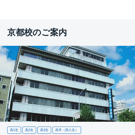
京都校のご案内
高1生
高2生
高3生
高卒（浪人生）