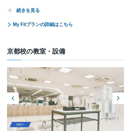
続きを見る
●「My演習タイム」
今の自分の学力にピッタリのレベルから演習をスタート
My Fitプランの詳細はこちら
します。合格レベルに達するまで、より効率的・効果的
に成績UP！
京都校の教室・設備
■難関国公立大文系（MyFitプラン）の時間割例