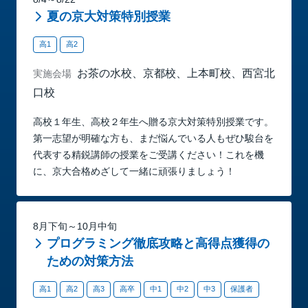
夏の京大対策特別授業
高1
高2
お茶の水校、京都校、上本町校、西宮北
実施会場
口校
高校１年生、高校２年生へ贈る京大対策特別授業です。
第一志望が明確な方も、まだ悩んでいる人もぜひ駿台を
代表する精鋭講師の授業をご受講ください！これを機
に、京大合格めざして一緒に頑張りましょう！
8月下旬～10月中旬
プログラミング徹底攻略と高得点獲得の
ための対策方法
高1
高2
高3
高卒
中1
中2
中3
保護者