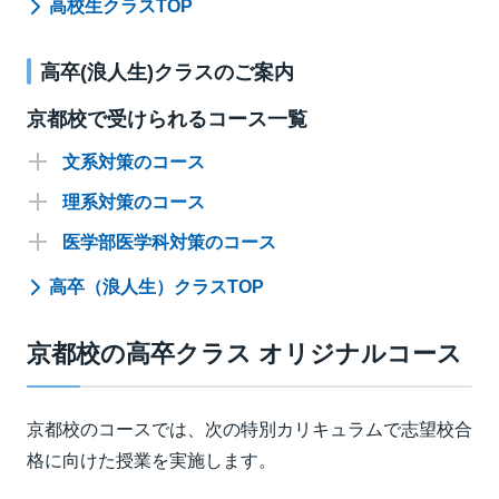
高校生クラスTOP
国語
数学
英語
選抜
選抜
難関
難関
標準
標準
講座名
曜日
時間
講師
理科
国語
数学
選抜
選抜
選抜
難関
難関
難関
標準
標準
標準
高卒(浪人生)クラスのご案内
講座名
講座名
曜日
曜日
時間
時間
講師
講師
18:30～
情報・ICT
理科
国語
金
選抜・英語
清水
選抜
選抜
選抜
難関
難関
難関
21:20
標準
標準
標準
京都校で受けられるコース一覧
講座名
講座名
講座名
曜日
曜日
曜日
時間
時間
時間
講師
講師
講師
18:30～
18:30～
情報・ICT
情報・ICT
月
水
選抜・理系数学
選抜・英語
小笹
西村(明)
選抜
選抜
選抜
難関
難関
難関
21:30
21:20
標準
標準
標準
18:30～
金
選抜・英語(東大添削プラス)
清水
講座名
講座名
講座名
文系対策のコース
曜日
曜日
曜日
時間
時間
時間
講師
講師
講師
18:00～
18:30～
18:40～
河田･中野
21:20
土
木
月
難関・国語
選抜・理系数学
選抜・英語
谷口(勇)
西村(明)
選抜
選抜
難関
難関
20:50
21:20
21:30
標準
標準
(洋)
18:40～
18:30～
難関・物理
水
水
難関・文系数学
選抜・英語(東大添削プラス)
西村
西村(明)
講座名
講座名
講座名
理系対策のコース
曜日
曜日
曜日
時間
時間
時間
講師
講師
講師
18:40～
18:40～
河田･中野
国公立対策
21:30
21:20
18:30～
木
火
標準・国語
選抜・数学ⅠＡⅡＢＣ
石原
金
選抜・英語(京大添削プラス)
清水
木
20:30
21:30
(洋)
18:40～
18:40～
18:40～
河田･中野
21:20
難関・物理
木
土
月
国公立大国語(現古漢)
難関・数学ⅠＡⅡＢＣ
選抜・英語(東大添削プラス)
中川
西村(明)
講座名
講座名
医学部医学科対策のコース
曜日
曜日
時間
時間
講師
講師
19:00～
18:40～
河田･中野
国公立対策
EX東大文系/演習
21:30
21:30
21:30
(洋)･江口
18:40～
18:30～
水
木
情報Ⅰ演習
標準・国語
－
18:30～
月
水
難関・理系数学
選抜・英語(京大添削プラス)
藤井
西村(明)
月
20:50
20:30
(洋)
18:40～
21:30
21:20
18:40～
水
21:20
難関・数学ⅠＡⅡＢＣ
石原
金
19:00～
19:00～
難関・英語
丸山
国公立対策
EX東大理系/演習
高卒（浪人生）クラスTOP
21:30
19:40～
18:40～
18:30～
河田･中野
金
金
My Fit ICT演習
My Fit ICT演習
－
－
21:30
三幣
EX京大文系/演習
18:30～
木
木
土
国公立大国語(現古)
難関・数学ⅡＢⅢ
難関・英語
藤井
森本
20:50
20:50
19:00～
21:30
21:30
21:20
(洋)
18:40～
18:40～
金
21:20
My Fit ICT演習
－
火
水
18:30～
標準・理系数学
難関・英語
近藤
清水
EX東大理系/演習
20:50
火
難関・化学
岡
21:30
21:30
津田
EX京大理系/演習
18:30～
21:20
金
京都校の高卒クラス オリジナルコース
国公立大英語
EX一橋大/演習
山岸
18:40～
21:20
土
18:40～
標準・数学ⅠＡⅡＢＣ
西村
金
難関・化学
蒲谷
21:30
EX京大医系
18:40～
18:30～
21:30
火
火
標準・数学ⅠＡⅡＢＣ
標準・英語
東大理系
近藤
折井
東大文系
20:30
21:20
18:40～
火
関関同立英語
小宮
21:30
京都校のコースでは、次の特別カリキュラムで志望校合
EX阪大医系/演習
京大理系
京大文系
格に向けた授業を実施します。
EX国公立大医系/演習
阪大理系