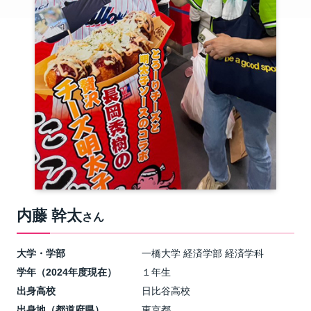
内藤 幹太
さん
大学・学部
一橋大学 経済学部 経済学科
学年（2024年度現在）
１年生
出身高校
日比谷高校
出身地（都道府県）
東京都