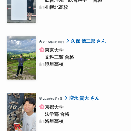
総合理系 総合科学 合格
札幌北高校
久保 信三郎 さん
2025年3月10日
東京大学
文科三類 合格
暁星高校
増永 貴大 さん
2025年3月7日
京都大学
法学部 合格
洛星高校