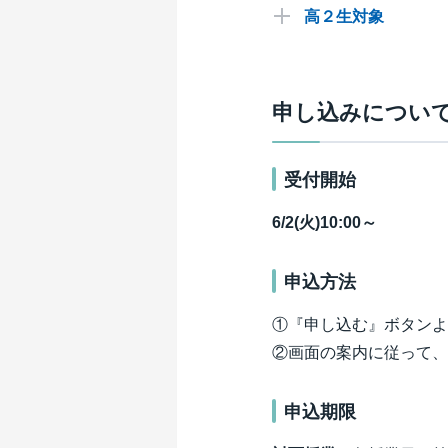
申し込む
高２生対象
申込
申し込む
申し込む
申し込む
大宮校
申込
申し込む
申し込む
大宮校
申込
名古屋校
申し込みについ
申し込む
申し込む
申込
申し込む
名古屋校
申込
申し込む
申し込む
申し込む
申し込む
受付開始
申込
申し込む
申し込む
申し込む
申し込む
申し込む
6/2(火)10:00～
申し込む
千葉校
申し込む
申し込む
千葉校
申し込む
申込
申込方法
申し込む
申込
申し込む
申し込む
①『申し込む』ボタンよ
申し込む
申し込む
②画面の案内に従って、
申し込む
丸の内校
申し込む
丸の内校
申込
申込期限
津田沼校
申込
申し込む