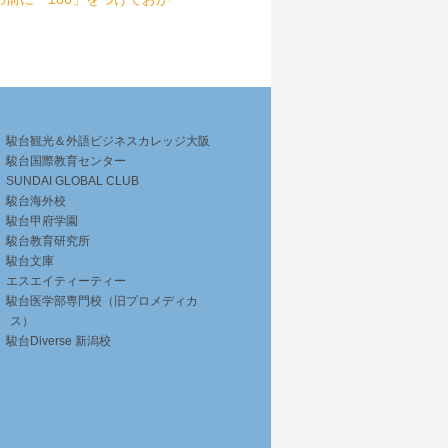
実施時間
実施時間
10:00～11:15
実施時間
11:35～12:50
14:40～15:30
11:35～12:50
12:00～12:50
10:00～11:15
13:40～14:30
15:35～16:50
駿台観光＆外語ビジネスカレッジ大阪
11:00～11:50
14:00～15:15
11:00～11:50
駿台国際教育センター
14:00～15:15
SUNDAI GLOBAL CLUB
13:40～14:30
15:35～16:50
駿台海外校
12:00～12:50
駿台甲府学園
14:40～15:30
駿台教育研究所
実施時間
駿台文庫
エスエイティーティー
実施時間
実施時間
14:00～15:15
駿台医学部専門校（旧プロメディカ
ス）
実施時間
15:30～16:45
16:40～17:30
15:30～16:45
駿台Diverse 新潟校
14:40～15:30
14:00～15:15
15:40～16:30
13:40～14:30
13:40～14:30
実施時間