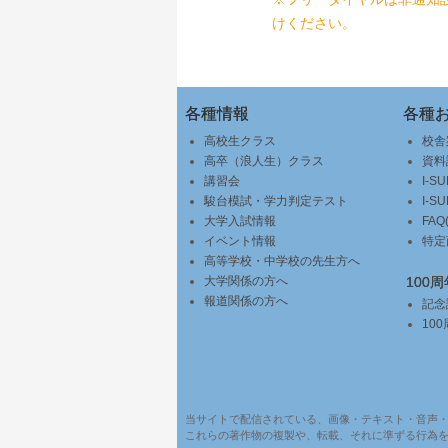
けください。
申込
京都駅前校
申込
申し込む
申込
申し込む
申し込む
申し込む
各種情報
各種
申し込む
申し込む
申し込む
申し込む
高校生クラス
校舎
申し込む
申し込む
高卒（浪人生）クラス
申し込む
資料
申し込む
講習会
I-S
申し込む
申し込む
駿台模試・学力判定テスト
I-S
申し込む
市谷校舎
大学入試情報
FA
申し込む
イベント情報
特定
市谷校舎
申込
千里中央校
高等学校・中学校の先生方へ
大学関係の方へ
100
申込
千里中央校
申込
申し込む
報道関係の方へ
記念
10
申込
申し込む
申し込む
申し込む
申し込む
申し込む
申し込む
池袋校
申し込む
当サイトで配信されている、画像・テキスト・音声
申し込む
池袋校
これらの著作物の複製や、転載、それに準ずる行為
申込