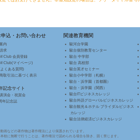
講座名
実施日
講座名
実施日
最難関レベル英語
7/12(日)
講座名
実施日
最難関レベル英語
7/12(日)
難関レベル英語
7/12(日)
最難関レベル数学
7/12(日)
お申込・お問い合わせ
難関レベル英語
関連教育機関
7/12(日)
最難関レベル数学
7/12(日)
難関レベル数学
7/12(日)
難関・標準レベル英語
7/12(日)
案内
駿河台学園
難関レベル数学
7/12(日)
難関・標準レベル英語
7/12(日)
標準レベル英語
7/12(日)
請求
駿台個別教育センター
難関・標準レベル数学
7/12(日)
UM Club 会員登録
駿台 中学部
標準レベル英語
7/12(日)
難関・標準レベル数学
7/12(日)
UM Club(マイページ)
駿台 高校部
標準レベル数学
7/12(日)
Q(よくある質問)
駿台英才セミナー
標準レベル数学
7/12(日)
商取引法に基づく表示
駿台小中学部（札幌）
講座名
実施日
駿台・浜学園（首都圏）
周年記念サイト
駿台・浜学園（関西）
講座名
実施日
講座名
実施日
医系英語
7/12(日)
駿台ITビジネスカレッジ
講演会・祝賀会
駿台外語グローバルビジネスカレッジ
0周年記念誌
講座名
実施日
医系英語
7/12(日)
難関レベル英語
7/19(日)
医系数学
駿台観光＆ホテル ブライダルビジネス
7/12(日)
カレッジ
難関レベル英語
7/19(日)
医系数学
7/12(日)
難関レベル数学
駿台法律経済ビジネスカレッジ
7/19(日)
難関レベル数学
7/19(日)
・動画などの著作物は著作権法により保護されています。
標準レベル英語
7/19(日)
を本校に無断で行うことは、著作権法で認められる場合を除き、固く禁じます。
講座名
実施日