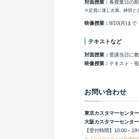
津田沼校
申込
対面授業：
各授業日の前
※定員に達し次第、締切と
申し込む
申込
申し込む
申し込む
映像授業：
8/10(月)まで
申し込む
申し込む
申し込む
申し込む
申し込む
申し込む
申し込む
申し込む
テキストなど
申し込む
申し込む
申し込む
対面授業：
受講当日に教
京都校
映像授業：
テキスト・視
申し込む
京都校
申込
柏校
申込
柏校
申し込む
申込
お問い合わせ
申し込む
申込
申し込む
申し込む
申し込む
申し込む
申し込む
申し込む
東京カスタマーセンター
申し込む
申し込む
申し込む
大阪カスタマーセンター
お茶の水校１号館
【受付時間】10:00～19:
申し込む
お茶の水校１号館
申込
京都駅前校
※フリーダイヤルは非通知