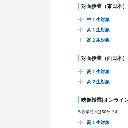
対面授業（東日本）
中１生対象
高１生対象
大宮校
高２生対象
札幌校
申込
札幌校
申込
申し込む
対面授業（西日本）
申込
※同時間帯で、保護者対象説明
申し込む
高１生対象
申し込む
申し込む
高２生対象
浜松校
申し込む
仙台校
浜松校
申込
映像授業(オンライン
仙台校
申込
申込
申し込む
※授業時間は50分です。
申込
申し込む
申し込む
申し込む
高１生対象
申し込む
申し込む
申し込む