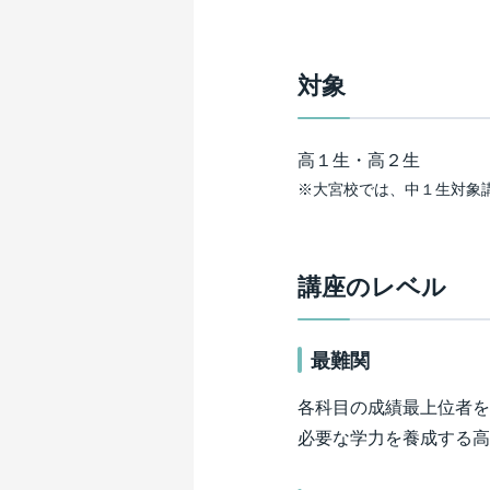
対象
高１生・高２生
※大宮校では、中１生対象
講座のレベル
最難関
各科目の成績最上位者を
必要な学力を養成する高