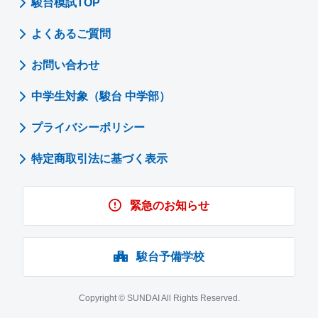
駿台模試TOP
受験可能です。
Microsoft Edge
*
模試欠席時の問題・解答のご請求
Google Chrome
※受験の際は模試実施最終日を超過しないよう、時間管理に
よくあるご質問
TEL：03-5911-3310
ご注意ください。
■スマートフォン・タブレット
※端末の不具合があった場合でも、やり直しはできません。
電話受付時間 9：30～17：00（土・日・祝・休日、12/31
iOS 13以上： Safari
お問い合わせ
Android 8以上： 標準ブラウザ Google Chrome
～1/3を除きます。）
※ブラウザによっては、「駿台模試WEB返却サービス」が利用でき
お問い合わせフォームの対応（返答）時間も上記に準じま
中学生対象（駿台 中学部）
ない場合がございます。
す。
■画面解像度
プライバシーポリシー
1024pix × 768pixを基準とします。
色深度はハイカラー（16ビット、65,536色）以上を前提とします。
特定商取引法に基づく表示
受験環境の事前チェック
緊急のお知らせ
お客様の環境が受験できる環境かどうかをチェックで
きます。受験に使用する予定の端末・ブラウザで以下
駿台予備学校
にアクセスして確認してください。
事前環境確認用ページ
Copyright © SUNDAI All Rights Reserved.