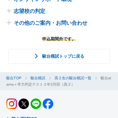
下記時間割に関わらず、自由に受験いただけます。
志望校の判定
「受験時」と「申し込み・返却時」に必要な環境は異
（ご参考）1日で受験するパターン
なります。ご注意ください。
その他のご案内・お問い合わせ
●大学グループ別判定は、国公立大は「英・数・国」
教科
試験時間
受験時
３教科、私立大は「英」・「数」・「国」いずれか
英語
その他のご案内
9:30～10:20（50分）
１教科で判定いたします。
■パソコン（Windows / mac / Chromebook）
申込期間外です。
※英語（リスニング）の出題はありません。
数学
10:40～11:30（50分）
OS：Windows11以降 / macOS 26,Sequoia(15) / Chrome OS 最新版
駿台模試FAQ
※数学の選択問題は１題選択。
ブラウザ：Chrome / Edge / Safari（いずれも最新版）
国語
13:00～13:50（50分）
画面解像度：1280x720pix以上
会場受験のガイド
駿台模試トップに戻る
（注）情報の解答推奨時間は30分～40分です（他の教科と同
14:20～
■タブレット（iPad / Android）
様、50分受験いただけます）。配点100点
駿台模試 返却物
情報
※情報の解答推奨時間は30分～40分です（他の教
iPad OS18、26：ブラウザ Safari最新版
科と同様に50分受験いただけます）。
Android12～16：ブラウザ Chrome最新版
駿台TOP
画面解像度：768x614pix以上
駿台模試
高２生の駿台模試一覧
駿台at
お問い合わせ
※事前に、別途動作確認（およそ10分程度）が必要です。
ama＋学力判定テスト２年3月回（高２）
■
スマートフォン不可
※受験開始可能時間は6:00～22:00となります。
全国入試模試センター
※サポート環境外でのシステムトラブルは対応できません。
※受験期間中6:00～22:00で自由に受験いただけます。22:00
※サポートの提供は日本国内のみとなります。
お問い合わせは以下のリンクをクリックし問い合わせ
までに開始した教科は終了まで受験できますが、22:00以
申し込み・返却時
降に別の教科を開始することはできません。
フォームよりお問い合わせください。
※受験開始可能時間内であれば、推奨時間割以外の時間でも
*
模試について
■パソコン