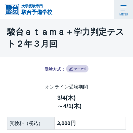
大学受験専門
駿台予備学校
MENU
駿台ａｔａｍａ＋学力判定テス
ト２年３月回
受験方式：
マーク式
オンライン受験期間
3/4(木)
～4/1(木)
3,000円
受験料（税込）