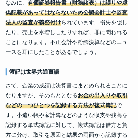
なみに、
有価証券報告書（財務諸表）は誤りや虚
偽記載があってはならないため公認会計士や監査
法人の監査が義務付け
られています。損失を隠し
たり、売上を水増ししたりすれば、罪に問われる
ことになります。不正会計や粉飾決算などのニュ
ースを耳にしたことがあるでしょう。
簿記は世界共通言語
さて、企業の成績は決算書にまとめられることに
なりますが、そのもととなる
お金の出入りや取引
などの一つひとつを記録する方法が複式簿記
で
す。小遣い帳や家計簿などのような収支や残高を
記録する単式簿記に対して、複式簿記は借方と貸
方に分け、取引を原因と結果の両面から記録する