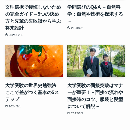
文理選択で後悔しないため
学問選びのQ&A －自然科
の完全ガイド～5つの決め
学：自然や技術を探求する
方と先輩の失敗談から学ぶ
－
将来設計
2023/4/6
2025/8/13
大学受験の世界史勉強法
大学受験の面接突破はマナ
ここで差がつく基本の5ス
ーが重要！－面接の流れや
テップ
面接時のコツ、服装と髪型
について解説－
2024/8/1
2022/3/1