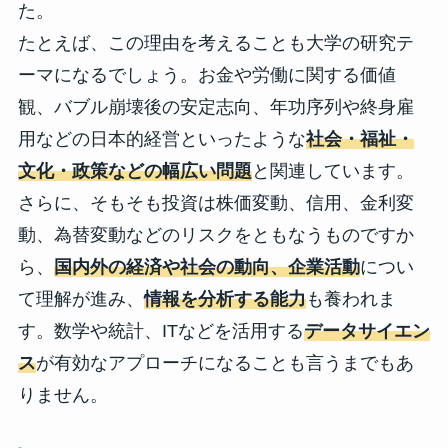
た。
たとえば、この理由を考えることも大学の研究テ
ーマになるでしょう。お金や労働に関する価値
観、バブル崩壊後の安定志向、年功序列や終身雇
用などの日本的経営といったような
社会・福祉・
文化・政策などの幅広い問題
と関連しています。
さらに、そもそも投資は株価変動、信用、金利変
動、為替変動などのリスクをともなうものですか
ら、
国内外の経済や社会の動向、企業活動
につい
て理解が進み、
情報を分析する能力
も養われま
す。数学や統計、ITなどを活用する
データサイエン
ス
が有効なアプローチになることも言うまでもあ
りません。