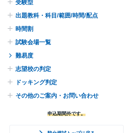
受験型
出題教科・科目/範囲/時間/配点
※2025年度の情報です。
時間割
志望する学部により、申し込み時に次の3パターンの
※2025年度の情報です。
うち1つを選択します。
試験会場一覧
※2025年度の情報です。
文系1型
難易度
会場によって異なる場合があります。
この模試を受けられる共通会場の一覧です。
文、国際人間科学(グローバル文化、発達コミュニテ
時間割は受験票、受験番号お知らせメール等でご確認
※学校申し込みなど、団体受験の方は、一覧に記載がない受
志望校の判定
ィ・子ども教育※、環境共生※)、法、経済、経営、
験会場の場合があります。学校にご確認ください。
ください。
※会場によって異なる場合があります。時間割は受験票・受
海洋政策科学(文系)
ドッキング判定
※2025年度の情報です。
験番号お知らせメール等でご確認ください。
文系1型
※英数国受験者
※本模試は会場受験のみ。オンライン受験はありません。
その他のご案内・お問い合わせ
神戸大 前期日程（全学部）
本模試は、共通テストと一般選抜の、それぞれの模試
理系2型
教科
試験時間
都道府県
会場
の結果を
組合せて判定する「ドッキング判定」の対象
※志望判定に際しては、各学部・学科の入試配点に換算して
その他のご案内
です。下記の組合せで受験することで、ドッキング判
数学
9:40～11:00（80分）
申込期間外です。
国際人間科学(環境共生※)、理、医（保健-看護・理
北海道
駿台予備学校札幌校
成績処理を行います。
定による合格可能性診断を確認できます。
駿台模試FAQ
学・作業を除く）、工、システム情報、農、海洋政策
※「医（医学科）」「医（医療創成工学科）」「医（保－看
英語
11:15～12:35（80分）
宮城
駿台予備学校仙台校
護）」は学科試験の他に面接を課していますが、本模試で
科学(理系)
会場受験のガイド