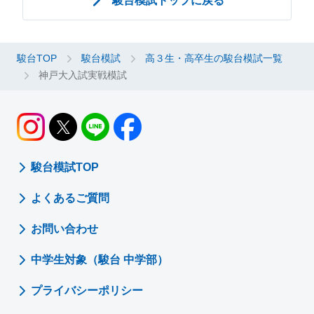
駿台模試トップに戻る
昼食・休憩
東京
学習院大学西５号館
は面接を除いた学科試験のみで志望判定を行います。
※英数理受験者
神戸大入試実戦模試
駿台模試 返却物
国語
13:25～15:05（100分）
富山
中小企業研修センタ－
理系3型
※経営学部のみの志望者の国語は「13:25～14:45（80分）」
長野予備学校
駿台TOP
駿台模試
高３生・高卒生の駿台模試一覧
お問い合わせ
です。
神戸大入試実戦模試
●志望判定に際しては、各学部・学科の入試配点に換算して
国際人間科学（発達コミュニティ・子ども教育※）、
長野
信州予備学校
第3回駿台・ベネッセ
※海洋政策科学（文系）のみの志望者の国語は「13:25～14:
成績処理を行います。
全国入試模試センター
医（保健-看護・理学・作業）
25（60分）」です。
大学入学共通テスト模試
上田予備学校
●「医（医学科）」「医（医療創成工学科）」「医（保－看
※英数理受験者
お問い合わせは以下のリンクをクリックし問い合わせ
護）」は学科試験の他に面接を課していますが、本模試で
静岡
駿台予備学校浜松校
フォームよりお問い合わせください。
※両模試の受験科目が、入試の要件を満たしていない場合は
理系2型
は面接を除いた学科試験のみで志望判定を行います。
愛知
駿台予備学校名古屋校
*
模試について
ドッキング判定は行いません。
※1 「国際人間科学（発達コミュニティ・子ども教育）」
駿台模試TOP
※駿台・ベネッセ模試を駿台以外の予備校・塾で受験された
は、「英語」「数学」は必須、「国語」「理科（2科
教科
試験時間
*
模試欠席時の問題・解答のご請求
京都
駿台予備学校京都校
方のドッキング判定は行いません。
目）」から１教科選択です。国語選択の場合は文系１型
よくあるご質問
数学
9:00～11:00（120分）
TEL：03-5911-3310
駿台予備学校大阪校
※駿台・ベネッセ模試の学校等での実施日が本校実施基準日
で受験してください。
電話受付時間 9：30～17：00（土・日・祝・休日、12/31
より遅い時は、ドッキング判定がされない場合がありま
※2 実際の入試では「地基・地」が選択科目の中に含まれま
英語
11:15～12:35（80分）
お問い合わせ
大阪
駿台予備学校大阪南校
～1/3を除きます。）
す。
すが、本模試では「地基・地」の出題はありません。
昼食・休憩
お問い合わせフォームの対応（返答）時間も上記に準じま
駿台予備学校上本町校
中学生対象（駿台 中学部）
す。
理科
13:25～15:25（120分）
神戸大学深江キャンパス
プライバシーポリシー
兵庫
※医学科志望者は理系2型で受験してください。
駿台西宮北口校