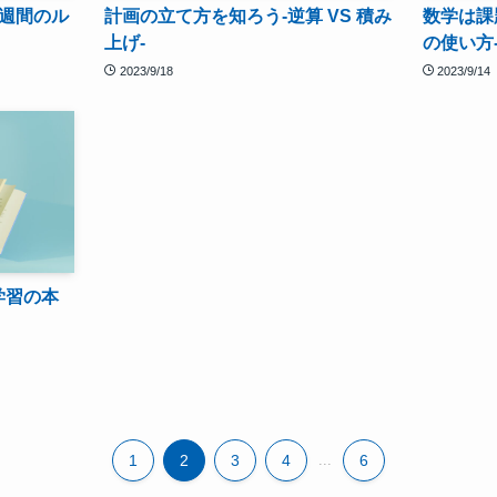
1週間のル
計画の立て方を知ろう-逆算 VS 積み
数学は課
上げ-
の使い方
2023/9/18
2023/9/14
学習の本
1
2
3
4
...
6