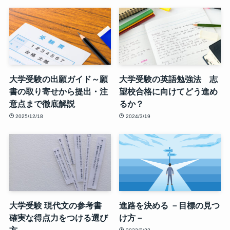
大学受験の出願ガイド～願
大学受験の英語勉強法 志
書の取り寄せから提出・注
望校合格に向けてどう進め
意点まで徹底解説
るか？
2025/12/18
2024/3/19
大学受験 現代文の参考書
進路を決める －目標の見つ
確実な得点力をつける選び
け方－