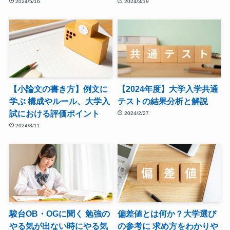
2024/5/16
2024/3/19
【小論文の書き方】例文に
【2024年度】大学入学共通
学ぶ 構成やルール、大学入
テストの結果分析と解説
試における評価ポイント
2024/2/27
2024/3/11
駿台OB・OGに聞く 勉強の
偏差値とは何か？大学選び
やる気が出ない時にやる気
の参考に 求め方をわかりや