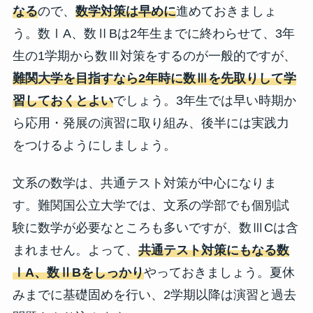
なる
ので、
数学対策は早めに
進めておきましょ
う。数ⅠA、数ⅡBは2年生までに終わらせて、3年
生の1学期から数Ⅲ対策をするのが一般的ですが、
難関大学を目指すなら2年時に数Ⅲを先取りして学
習しておくとよい
でしょう。3年生では早い時期か
ら応用・発展の演習に取り組み、後半には実践力
をつけるようにしましょう。
文系の数学は、共通テスト対策が中心になりま
す。難関国公立大学では、文系の学部でも個別試
験に数学が必要なところも多いですが、数ⅢCは含
まれません。よって、
共通テスト対策にもなる数
ⅠA、数ⅡBをしっかり
やっておきましょう。夏休
みまでに基礎固めを行い、2学期以降は演習と過去