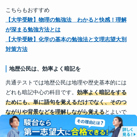
こちらもおすすめ
【大学受験】物理の勉強法 わかると快感！理解
が深まる勉強方法とは
【大学受験】化学の基本の勉強法と文理志望大別
対策方法
地歴公民は、効率よく暗記を
共通テストでは地歴公民は地理や歴史基本的には
どれも暗記中心の科目です。
効率よく暗記をする
ためにも、単に語句を覚えるだけでなく、そのつ
ながりや背景などを理解しながら覚える
とよいで
しょう。地歴公民は暗記の量が得点につながる科
目なので、1・2年生で習ったところはその都度し