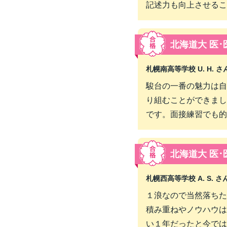
記述力も向上させるこ
北海道大 医･
札幌南高等学校 U. H. さん
駿台の一番の魅力は自
り組むことができまし
です。面接練習でも的
北海道大 医･
札幌西高等学校 A. S. さん
１浪なので当然落ちた
積み重ねやノウハウは
い１年だったと今では