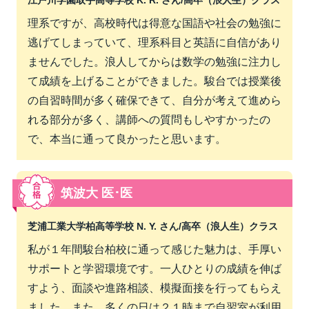
江戸川学園取手高等学校 K. R. さん/
高卒（浪人生）クラス
理系ですが、高校時代は得意な国語や社会の勉強に
逃げてしまっていて、理系科目と英語に自信があり
ませんでした。浪人してからは数学の勉強に注力し
て成績を上げることができました。駿台では授業後
の自習時間が多く確保できて、自分が考えて進めら
れる部分が多く、講師への質問もしやすかったの
で、本当に通って良かったと思います。
筑波大 医･医
芝浦工業大学柏高等学校 N. Y. さん/
高卒（浪人生）クラス
私が１年間駿台柏校に通って感じた魅力は、手厚い
サポートと学習環境です。一人ひとりの成績を伸ば
すよう、面談や進路相談、模擬面接を行ってもらえ
ました。また、多くの日は２１時まで自習室が利用