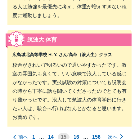
る人は勉強を最優先に考え、体重が増えすぎない程
度に運動しましょう。
筑波大 体育
広島城北高等学校 H. Y. さん/
高卒（浪人生）クラス
校舎がきれいで明るいので通いやすかったです。教
室の雰囲気も良くて、いい意味で浪人している感じ
がなかったです。実技試験の対策についても説明会
の時から丁寧に話を聞いてくださったのでとても有
り難かったです。浪人して筑波大の体育学部に行き
たい人は、駿台へ行けばなんとかなると思います。
お薦めです。
前へ
1
…
14
15
16
…
156
次へ