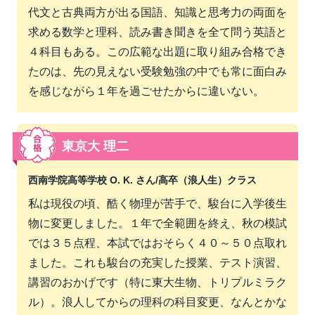
代文と古典両方が出る国語、知識と思考力の両面を
求める数学と理科、読み書き聞きを全て問う英語と
４科目もある。この広範な出題に取り組み合格でき
たのは、先の見えない受験勉強の中でも常に面白み
を感じながら１年を過ごせたからに違いない。
東京大 理二
西南学院高等学校 O. K. さん/
高卒（浪人生）クラス
私は現役の頃、酷く物理が苦手で、駿台に入学後生
物に変更しました。１年で全範囲を終え、秋の模試
では３５点程、本試ではおそらく４０～５０点取れ
ました。これも駿台の充実した授業、テスト演習、
講習のおかげです（特に東大生物、トリプルミラク
ル）。浪人してからの理科の科目変更、なんとかな